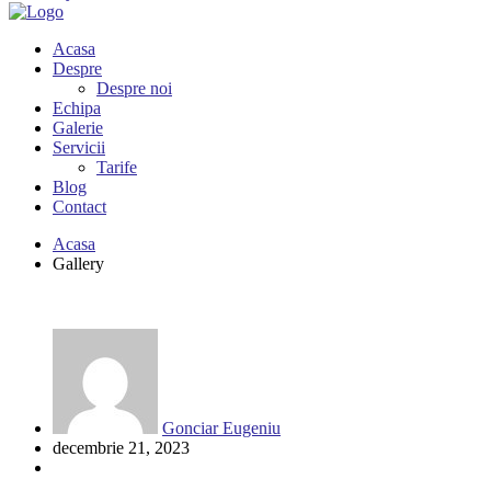
Acasa
Despre
Despre noi
Echipa
Galerie
Servicii
Tarife
Blog
Contact
Acasa
Gallery
Gonciar Eugeniu
decembrie 21, 2023