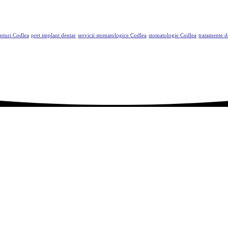
nturi Codlea
pret implant dentar
servicii stomatologice Codlea
stomatologie Codlea
tratamente 