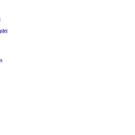
plet
os