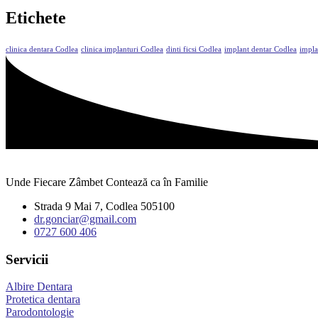
Etichete
clinica dentara Codlea
clinica implanturi Codlea
dinti ficsi Codlea
implant dentar Codlea
impla
Unde Fiecare Zâmbet Contează ca în Familie
Strada 9 Mai 7, Codlea 505100
dr.gonciar@gmail.com
0727 600 406
Servicii
Albire Dentara
Protetica dentara
Parodontologie