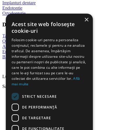
Implanturi dentare
Endotontie
Ortodontotie
×
Acest site web folosește
Despre noi
cookie-uri
Tarife
Folosim cookie-uri pentru a personaliza
Our Gallery
conținutul, reclamele și pentru a ne analiza
Appointment
traficul. De asemenea, împărtășim
Echipa
informații despre utilizarea site-ului nostru
Blog
cu partenerii noștri de publicitate și analiză,
Program de lucru
care le pot combina cu alte informații pe
care le-ați furnizat sau pe care le-au
Luni – Vineri: 09:00-18:00
colectat din utilizarea serviciilor lor.
Află
mai multe
Sambata-Duminica:Inchis
STRICT NECESARE
DE PERFORMANȚĂ
DE TARGETARE
DE FUNCŢIONALITATE