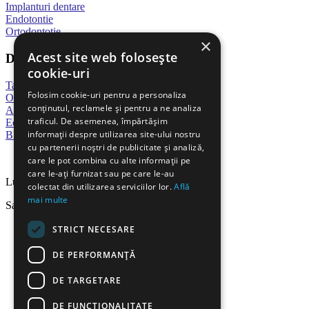
Implanturi dentare
Endotontie
Ortodontotie
×
Acest site web folosește
Despre noi
cookie-uri
Tarife
Folosim cookie-uri pentru a personaliza
Our Gallery
conținutul, reclamele și pentru a ne analiza
Appointment
traficul. De asemenea, împărtășim
Echipa
informații despre utilizarea site-ului nostru
Blog
cu partenerii noștri de publicitate și analiză,
Program de lucru
care le pot combina cu alte informații pe
care le-ați furnizat sau pe care le-au
Luni – Vineri: 09:00-18:00
colectat din utilizarea serviciilor lor.
Află
mai multe
Sambata-Duminica:Inchis
STRICT NECESARE
DE PERFORMANȚĂ
DE TARGETARE
DE FUNCŢIONALITATE