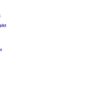
plet
os