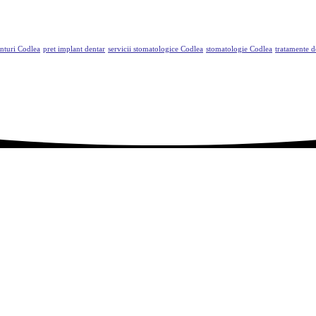
nturi Codlea
pret implant dentar
servicii stomatologice Codlea
stomatologie Codlea
tratamente 