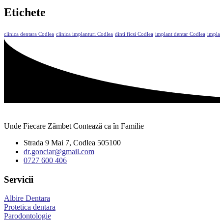
Etichete
clinica dentara Codlea
clinica implanturi Codlea
dinti ficsi Codlea
implant dentar Codlea
impla
Unde Fiecare Zâmbet Contează ca în Familie
Strada 9 Mai 7, Codlea 505100
dr.gonciar@gmail.com
0727 600 406
Servicii
Albire Dentara
Protetica dentara
Parodontologie