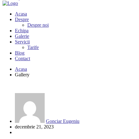
Acasa
Despre
Despre noi
Echipa
Galerie
Servicii
Tarife
Blog
Contact
Acasa
Gallery
Gonciar Eugeniu
decembrie 21, 2023