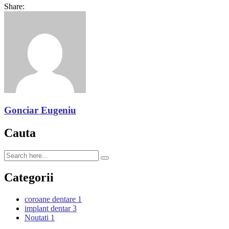
Share:
Gonciar Eugeniu
Cauta
Categorii
coroane dentare
1
implant dentar
3
Noutati
1